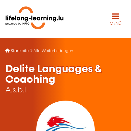
MENÜ
Startseite
Alle Weiterbildungen
Delite Languages &
Coaching
A.s.b.l.