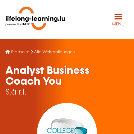
MENÜ
Startseite
Alle Weiterbildungen
Analyst Business
Coach You
S.à r.l.