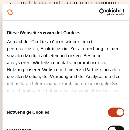
Format du cours: pdf Tutorat pédagogique par
mail et forum
Plateforme e-learning à accès PRIVÉ
Forum à accès PRIVÉ
Diese Webseite verwendet Cookies
Anhand der Cookies können wir den Inhalt
personalisieren, Funktionen im Zusammenhang mit den
sozialen Medien anbieten und unsere Besuche
analysieren. Wir teilen ebenfalls Informationen zur
Nutzung unserer Website mit unseren Partnern aus den
sozialen Medien, der Werbung und der Analyse, die dies
mit anderen Informationen kombinieren können, die Sie
ihnen bereitgestellt haben oder die sie bei Ihrer Nutzung
ihrer Dienste erhoben haben.
E
Notwendige Cookies
i
n
w
Präferenzen