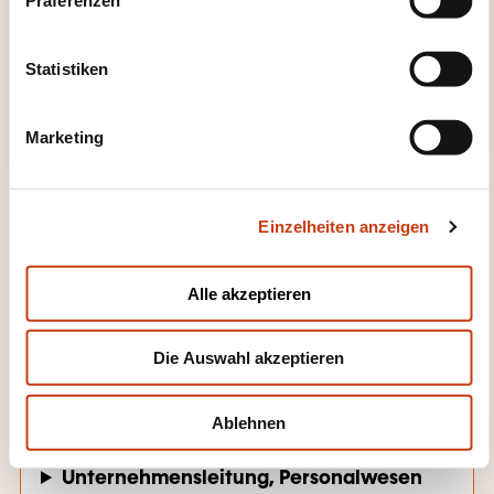
i
l
l
Statistiken
i
g
Marketing
u
n
g
Einzelheiten anzeigen
s
a
u
Alle akzeptieren
s
WEITERBILDUNGSFELDER
w
Die Auswahl akzeptieren
a
h
Gesundheit, Sozialmaßnahmen
l
Ablehnen
Unternehmensleitung, Personalwesen