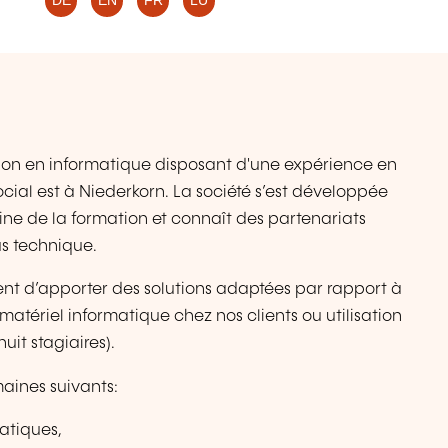
DE
EN
FR
LU
on en informatique disposant d'une expérience en
ocial est à Niederkorn. La société s’est développée
ine de la formation et connaît des partenariats
us technique.
ent d’apporter des solutions adaptées par rapport à
atériel informatique chez nos clients ou utilisation
uit stagiaires).
aines suivants:
atiques,