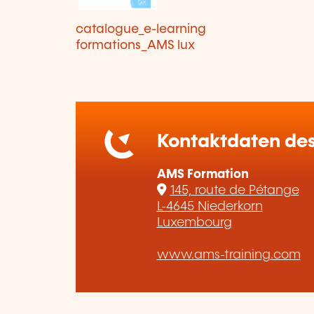
catalogue_e-learning
formations_AMS lux
Kontaktdaten des
AMS Formation
145, route de Pétange
L-4645 Niederkorn
Luxembourg
www.ams-training.com