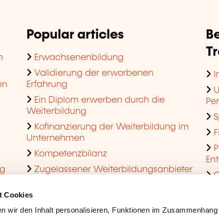
Popular articles
Be
T
n
Erwachsenenbildung
Validierung der erworbenen
I
en
Erfahrung
U
Ein Diplom erwerben durch die
Pe
Weiterbildung
S
Kofinanzierung der Weiterbildung im
F
Unternehmen
P
Kompetenzbilanz
En
ng
Zugelassener Weiterbildungsanbieter
Q
werden
t Cookies
n wir den Inhalt personalisieren, Funktionen im Zusammenhang