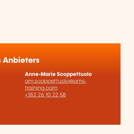
 Anbieters
Anne-Marie Scoppettuolo
am.scoppettuolo@ams-
training.com
+352 26 10 22 58