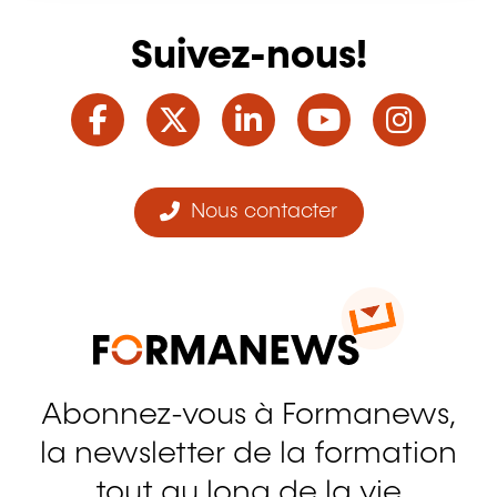
Suivez-nous!
Facebook
Twitter
LinkedIn
YouTube
Ins
Nous contacter
Abonnez-vous à Formanews,
la newsletter de la formation
tout au long de la vie