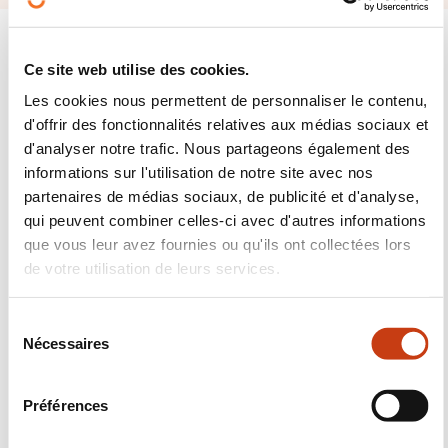
Ce site web utilise des cookies.
Les cookies nous permettent de personnaliser le contenu,
Suivez-nous!
d'offrir des fonctionnalités relatives aux médias sociaux et
d'analyser notre trafic. Nous partageons également des
Facebook
Twitter
LinkedIn
YouTube
Ins
informations sur l'utilisation de notre site avec nos
partenaires de médias sociaux, de publicité et d'analyse,
qui peuvent combiner celles-ci avec d'autres informations
que vous leur avez fournies ou qu'ils ont collectées lors
Nous contacter
de votre utilisation de leurs services.
S
Nécessaires
é
l
e
Préférences
c
t