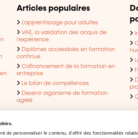
Articles populaires
D
po
L'apprentissage pour adultes
VAE, la validation des acquis de
I
en
l'expérience
G
Diplômes accessibles en formation
hu
n
continue
L
Cofinancement de la formation en
F
 en
entreprise
D
Le bilan de compétences
pro
Devenir organisme de formation
Q
agréé
okies.
 de personnaliser le contenu, d'offrir des fonctionnalités relati