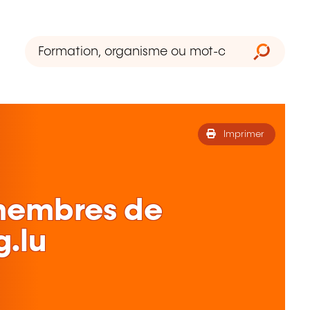
Imprimer
membres de
g.lu