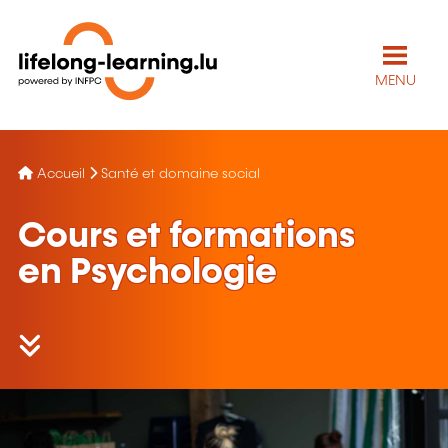
MENU
Accueil
Santé et domaine social
Cours et formations
en Psychologie