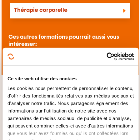
Thérapie corporelle
Ces autres formations pourrait aussi vous
intéresser:
Activité physique et sportive
Médecine
Santé
Action sociale
Ce site web utilise des cookies.
Les cookies nous permettent de personnaliser le contenu,
d'offrir des fonctionnalités relatives aux médias sociaux et
d'analyser notre trafic. Nous partageons également des
informations sur l'utilisation de notre site avec nos
Cliquez ici pour
partenaires de médias sociaux, de publicité et d'analyse,
retourner à la
page
qui peuvent combiner celles-ci avec d'autres informations
des familles de
que vous leur avez fournies ou qu'ils ont collectées lors