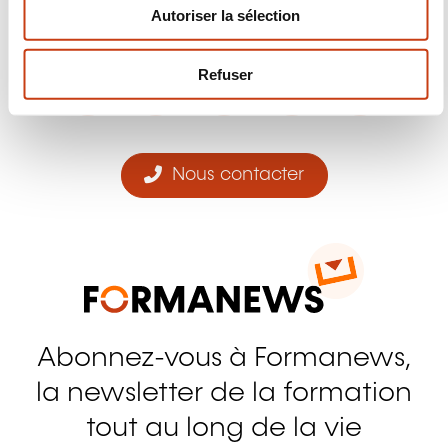
Autoriser la sélection
t
Suivez-nous!
e
m
Facebook
Twitter
LinkedIn
YouTube
Ins
Refuser
e
n
t
Nous contacter
Abonnez-vous à Formanews,
la newsletter de la formation
tout au long de la vie