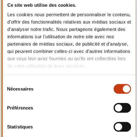
Ce site web utilise des cookies.
Les cookies nous permettent de personnaliser le contenu,
d'offrir des fonctionnalités relatives aux médias sociaux et
Sécurité défense
d'analyser notre trafic. Nous partageons également des
informations sur l'utilisation de notre site avec nos
partenaires de médias sociaux, de publicité et d'analyse,
Sécurité incendie
qui peuvent combiner celles-ci avec d'autres informations
que vous leur avez fournies ou qu'ils ont collectées lors
de votre utilisation de leurs services.
Sécurité jouet jeu
S
Nécessaires
é
Sécurité machine
l
e
Préférences
c
Sécurité publique
t
i
Statistiques
o