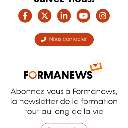
Facebook
Twitter
LinkedIn
YouTube
Ins
Nous contacter
Abonnez-vous à Formanews,
la newsletter de la formation
tout au long de la vie