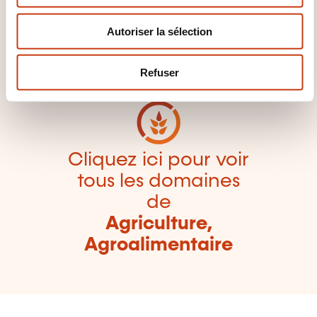
n
des familles de
Autoriser la sélection
t
domaines de
e
formation
m
Refuser
e
n
t
Cliquez ici pour voir
tous les domaines
de
Agriculture,
Agroalimentaire