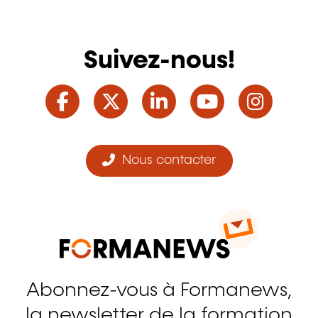
Suivez-nous!
Facebook
Twitter
LinkedIn
YouTube
Ins
Nous contacter
Abonnez-vous à Formanews,
la newsletter de la formation