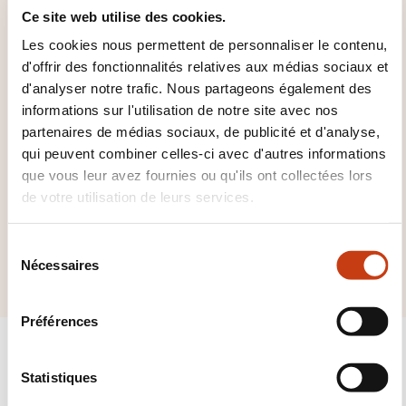
Ce site web utilise des cookies.
domaines de
formation
Les cookies nous permettent de personnaliser le contenu,
d'offrir des fonctionnalités relatives aux médias sociaux et
d'analyser notre trafic. Nous partageons également des
informations sur l'utilisation de notre site avec nos
partenaires de médias sociaux, de publicité et d'analyse,
qui peuvent combiner celles-ci avec d'autres informations
Cliquez ici pour voir
que vous leur avez fournies ou qu'ils ont collectées lors
tous les domaines
de votre utilisation de leurs services.
de
S
Travail matériau
Nécessaires
é
l
e
Préférences
c
t
i
Statistiques
o