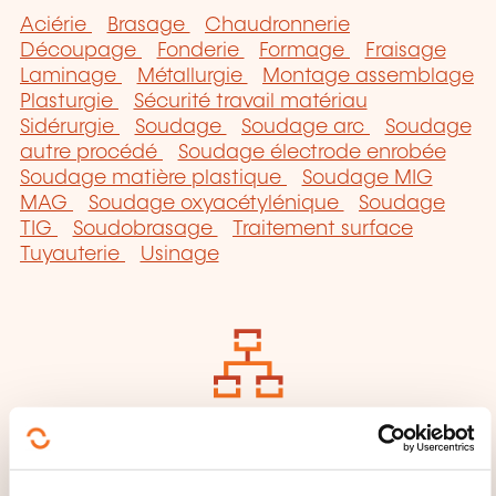
Aciérie
Brasage
Chaudronnerie
Découpage
Fonderie
Formage
Fraisage
Laminage
Métallurgie
Montage assemblage
Plasturgie
Sécurité travail matériau
Sidérurgie
Soudage
Soudage arc
Soudage
autre procédé
Soudage électrode enrobée
Soudage matière plastique
Soudage MIG
MAG
Soudage oxyacétylénique
Soudage
TIG
Soudobrasage
Traitement surface
Tuyauterie
Usinage
Cliquez ici pour
retourner à la
page
des familles de