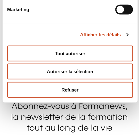
Suivez-nous!
n
Marketing
d
Facebook
Twitter
LinkedIn
YouTube
Ins
u
c
Afficher les détails
o
n
Nous contacter
s
Tout autoriser
e
n
Autoriser la sélection
t
e
m
Refuser
e
n
Abonnez-vous à Formanews,
t
la newsletter de la formation
tout au long de la vie