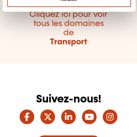
e
n
Cliquez ici pour voir
t
tous les domaines
de
Transport
Suivez-nous!
Facebook
Twitter
LinkedIn
YouTube
Ins