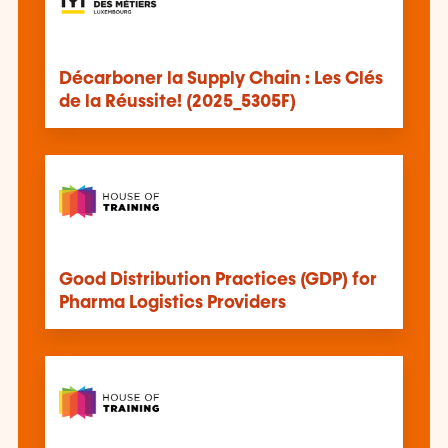
Décarboner la Supply Chain : Les Clés
de la Réussite! (2025_5305F)
Good Distribution Practices (GDP) for
Pharma Logistics Providers