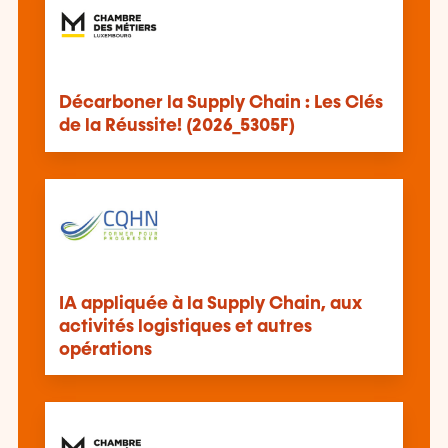
Décarboner la Supply Chain : Les Clés
de la Réussite! (2026_5305F)
IA appliquée à la Supply Chain, aux
activités logistiques et autres
opérations