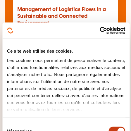
Management of Logistics Flows in a
Sustainable and Connected
Environment
Voir toutes les formations
Ce site web utilise des cookies.
Les cookies nous permettent de personnaliser le contenu,
d'offrir des fonctionnalités relatives aux médias sociaux et
Ces autres formations pourrait aussi vous
d'analyser notre trafic. Nous partageons également des
intéresser:
informations sur l'utilisation de notre site avec nos
partenaires de médias sociaux, de publicité et d'analyse,
Conduite auto
Conduite économique
qui peuvent combiner celles-ci avec d'autres informations
Conduite poids lourd
Conduite voiture
que vous leur avez fournies ou qu'ils ont collectées lors
direction
Fret aérien
Gestion parc véhicule
de votre utilisation de leurs services.
Perfectionnement conduite
Prévention
sécurité routière
Procédure douanière
Sécurité transport
Télé-pilotage drone
S
Transport aérien
Transport ferroviaire