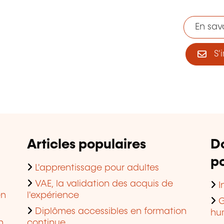
En savo
S'i
Articles populaires
D
po
L'apprentissage pour adultes
VAE, la validation des acquis de
I
en
l'expérience
G
Diplômes accessibles en formation
hu
n
continue