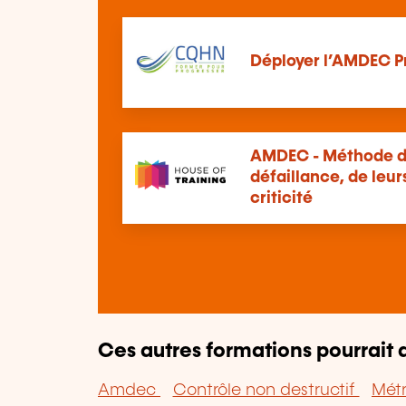
Déployer l’AMDEC Pr
AMDEC - Méthode d'
défaillance, de leurs
criticité
Ces autres formations pourrait a
Amdec
Contrôle non destructif
Mét