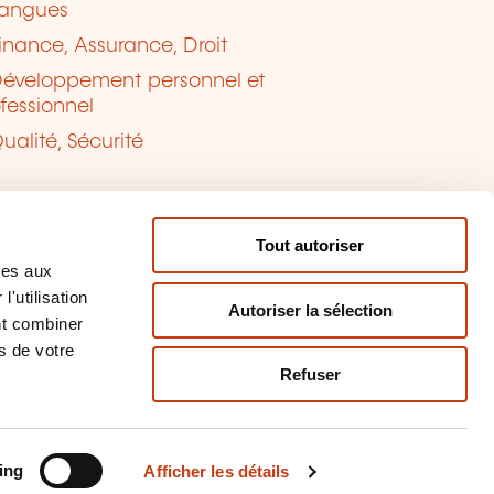
angues
inance, Assurance, Droit
éveloppement personnel et
fessionnel
ualité, Sécurité
Tout autoriser
ves aux
'utilisation
Autoriser la sélection
nt combiner
s de votre
Refuser
tion des cookies
naler un contenu
ing
Afficher les détails