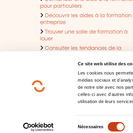
pour particuliers
Découvrir les aides à la formation
entreprise
Trouver une salle de formation à
louer
Consulter les tendances de la
formation
Ce site web utilise des co
Les cookies nous permettent
médias sociaux et d'analys
de notre site avec nos par
celles-ci avec d'autres inf
utilisation de leurs service
Qui sommes-nous?
Protection des données
S
Plan du site
Nécessaires
é