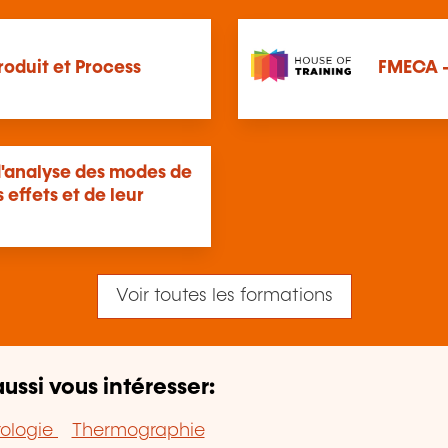
oduit et Process
FMECA -
analyse des modes de
 effets et de leur
Voir toutes les formations
ussi vous intéresser:
rologie
Thermographie