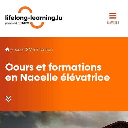
MENU
Accueil
Manutention
Cours et formations
en Nacelle élévatrice