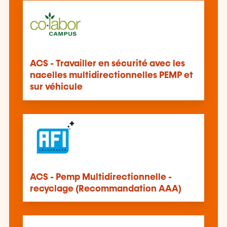
ACS - Travailler en sécurité avec les
nacelles multidirectionnelles PEMP et
sur véhicule
ACS - Pemp Multidirectionnelle -
recyclage (Recommandation AAA)