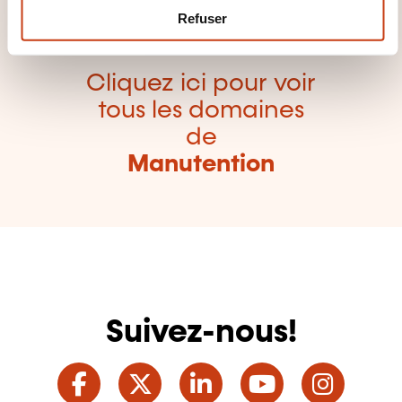
m
Refuser
e
n
t
Cliquez ici pour voir
tous les domaines
de
Manutention
Suivez-nous!
Facebook
Twitter
LinkedIn
YouTube
Ins