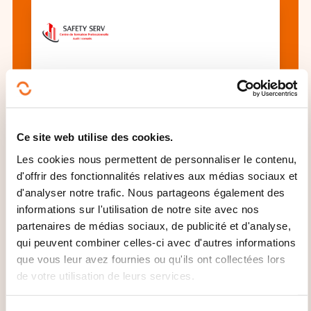
AFCS (Attestation de Formation à la
Conduite en sécurité) - Pemp
Multidirectionnelle - Initiale
Ce site web utilise des cookies.
Les cookies nous permettent de personnaliser le contenu,
Voir toutes les formations
d'offrir des fonctionnalités relatives aux médias sociaux et
d'analyser notre trafic. Nous partageons également des
informations sur l'utilisation de notre site avec nos
partenaires de médias sociaux, de publicité et d'analyse,
Ces autres formations pourrait aussi vous
qui peuvent combiner celles-ci avec d'autres informations
intéresser:
que vous leur avez fournies ou qu'ils ont collectées lors
de votre utilisation de leurs services.
Cariste
Chouleur chargeur
Elévateur
Elingage
Engin chantier
Engin ferroviaire
Engin manutention levage
Engin traction