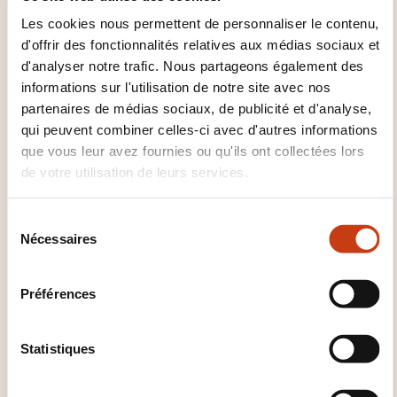
Bureautique
Business Intelligence
Cloud
Les cookies nous permettent de personnaliser le contenu,
Computing
CMMI
COBIT
Conduite projet
d'offrir des fonctionnalités relatives aux médias sociaux et
informatique
Data analytics
Data science
d'analyser notre trafic. Nous partageons également des
Data visualization
Découverte ordinateur
informations sur l'utilisation de notre site avec nos
Données massives
Génie logiciel
Gestion
partenaires de médias sociaux, de publicité et d'analyse,
parc informatique
Informatique décisionnelle
Informatique verte
Informatisation
qui peuvent combiner celles-ci avec d'autres informations
Intelligence artificielle
Interface
ITIL
Linux
que vous leur avez fournies ou qu'ils ont collectées lors
Logiciel Access
Logiciel DB2
Logiciel Informix
de votre utilisation de leurs services.
Logiciel MongoDB
Logiciel MySQL
Logiciel
Oracle
Logiciel PostgreSQL
Logiciel SGBD
S
bureautique
Logiciel SGBD NoSQL
Logiciel
Nécessaires
é
SGBD relationnel
Logiciel SQL Server
Mac OS
l
Maintenance assistance informatique
Master
e
data management
Matériel informatique
Préférences
c
Méthode agile
Méthode analyse
Mise à
t
niveau technologique
Numérisation données
i
Statistiques
Préparation certification ISTQB
o
Programmation
Programmation orientée objet
n
Programmation web
Protection données