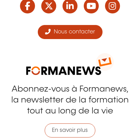
Facebook
Twitter
LinkedIn
YouTube
Ins
Nous contacter
Abonnez-vous à Formanews,
la newsletter de la formation
tout au long de la vie
En savoir plus