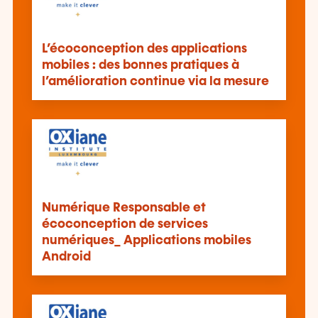
L’écoconception des applications
mobiles : des bonnes pratiques à
l’amélioration continue via la mesure
Numérique Responsable et
écoconception de services
numériques_ Applications mobiles
Android