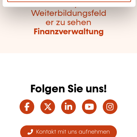
Hier klicken, um alle
Weiterbildungsfeld
er zu sehen
Finanzverwaltung
Folgen Sie uns!
Facebook
Twitter
LinkedIn
YouTube
Ins
Kontakt mit uns aufnehmen