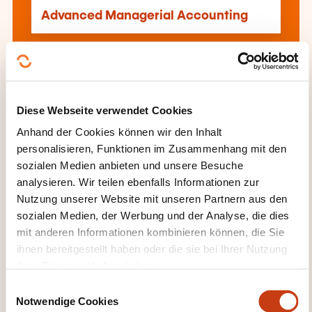
Advanced Managerial Accounting
Alle Weiterbildungen anzeigen
Diese Webseite verwendet Cookies
Diese anderen Weiterbildungen könnten Sie
Anhand der Cookies können wir den Inhalt
auch interessieren:
personalisieren, Funktionen im Zusammenhang mit den
sozialen Medien anbieten und unsere Besuche
Allgemeine Buchführung
Analytische
analysieren. Wir teilen ebenfalls Informationen zur
Buchführung
Bilanz
Buchführung
Nutzung unserer Website mit unseren Partnern aus den
Buchführung Personalkosten
sozialen Medien, der Werbung und der Analyse, die dies
Budgetverwaltung
Ergebnisrechnung
mit anderen Informationen kombinieren können, die Sie
Finanzanalyse
Finanzielle Bewertung
ihnen bereitgestellt haben oder die sie bei Ihrer Nutzung
Unternehmen
Finanzrisikomanagement
ihrer Dienste erhoben haben.
Finanzverwaltung
Internationale
Finanzverwaltung
Inventar
Investment
E
Notwendige Cookies
Konsolidierte Buchführung
Kontenplan
i