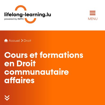
MENU
Accueil
Droit
Cours et formations
en Droit
communautaire
affaires