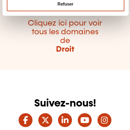
m
Refuser
e
n
Cliquez ici pour voir
t
tous les domaines
de
Droit
Suivez-nous!
Facebook
Twitter
LinkedIn
YouTube
Ins