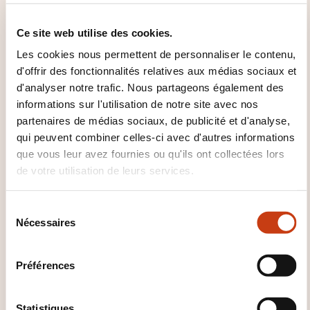
Voir toutes les formations
Ce site web utilise des cookies.
Les cookies nous permettent de personnaliser le contenu,
d'offrir des fonctionnalités relatives aux médias sociaux et
Ces autres formations pourrait aussi vous
d'analyser notre trafic. Nous partageons également des
intéresser:
informations sur l'utilisation de notre site avec nos
partenaires de médias sociaux, de publicité et d'analyse,
Fiscalité association
Fiscalité entreprise
qui peuvent combiner celles-ci avec d'autres informations
Fiscalité européenne
Fiscalité immobilière
que vous leur avez fournies ou qu'ils ont collectées lors
Fiscalité internationale
Fiscalité mobilière
de votre utilisation de leurs services.
Fiscalité particulier
Impôt fortune
Impôt
revenu
TVA
Tva intracommunautaire
S
Nécessaires
é
l
e
Préférences
c
t
Cliquez ici pour
i
Statistiques