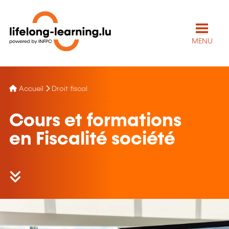
MENU
Accueil
Droit fiscal
Cours et formations
en Fiscalité société