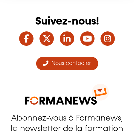
Suivez-nous!
Facebook
Twitter
LinkedIn
YouTube
Ins
Nous contacter
Abonnez-vous à Formanews,
la newsletter de la formation