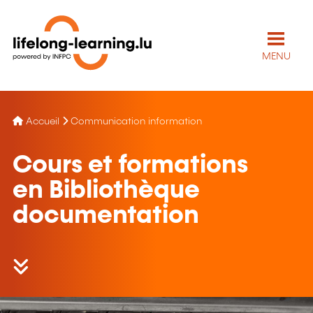
MENU
Accueil
Communication information
Cours et formations
en Bibliothèque
documentation