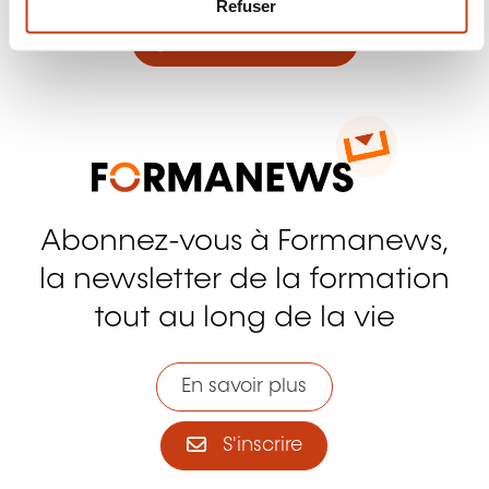
Refuser
e
Nous contacter
n
t
Abonnez-vous à Formanews,
la newsletter de la formation
tout au long de la vie
En savoir plus
S'inscrire