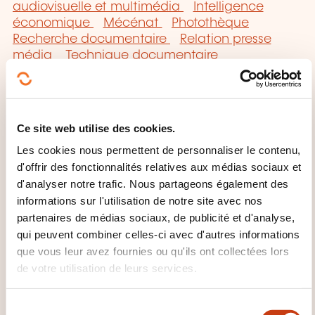
audiovisuelle et multimédia
Intelligence
économique
Mécénat
Photothèque
Recherche documentaire
Relation presse
média
Technique documentaire
Ce site web utilise des cookies.
Les cookies nous permettent de personnaliser le contenu,
Cliquez ici pour
d'offrir des fonctionnalités relatives aux médias sociaux et
retourner à la
page
d'analyser notre trafic. Nous partageons également des
des familles de
informations sur l'utilisation de notre site avec nos
partenaires de médias sociaux, de publicité et d'analyse,
domaines de
qui peuvent combiner celles-ci avec d'autres informations
formation
que vous leur avez fournies ou qu'ils ont collectées lors
de votre utilisation de leurs services.
S