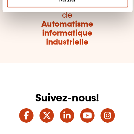
e
tous les domaines
n
de
t
Automatisme
informatique
industrielle
Suivez-nous!
Facebook
Twitter
LinkedIn
YouTube
Ins