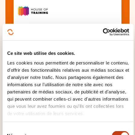
SIMATIC TIA Portal - S7-1500 System
Retraining Cursus (TIA-SYSUP)
Ce site web utilise des cookies.
Les cookies nous permettent de personnaliser le contenu,
Voir toutes les formations
d'offrir des fonctionnalités relatives aux médias sociaux et
d'analyser notre trafic. Nous partageons également des
informations sur l'utilisation de notre site avec nos
Ces autres formations pourrait aussi vous
partenaires de médias sociaux, de publicité et d'analyse,
intéresser:
qui peuvent combiner celles-ci avec d'autres informations
que vous leur avez fournies ou qu'ils ont collectées lors
Automatisation
Capteur
Commande
de votre utilisation de leurs services.
numérique fraisage
Maintenance système
automatisé
Mécatronique
MOCN
S
Programmation informatique industrielle