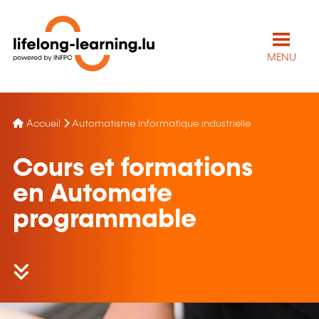
MENU
Accueil
Automatisme informatique industrielle
Cours et formations
en Automate
programmable