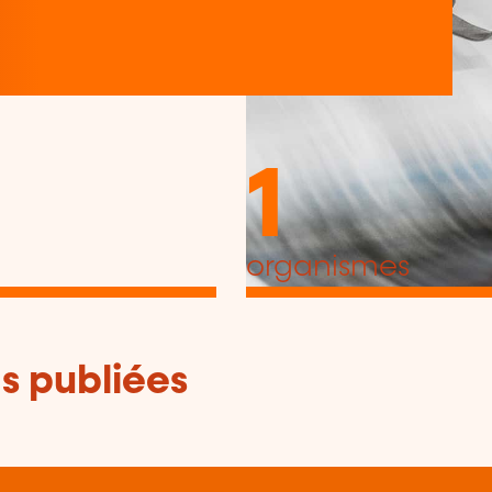
1
organismes
s publiées