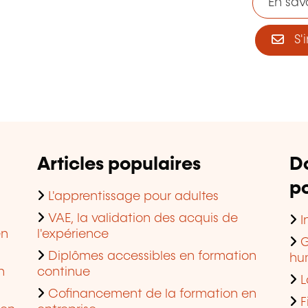
En savo
S'i
Articles populaires
D
po
L'apprentissage pour adultes
VAE, la validation des acquis de
I
en
l'expérience
G
Diplômes accessibles en formation
hu
n
continue
L
Cofinancement de la formation en
F