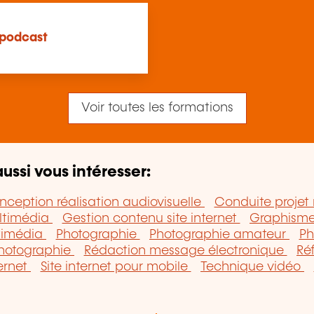
 podcast
Voir toutes les formations
ussi vous intéresser:
ception réalisation audiovisuelle
Conduite projet
ultimédia
Gestion contenu site internet
Graphisme
timédia
Photographie
Photographie amateur
Ph
photographie
Rédaction message électronique
Ré
ternet
Site internet pour mobile
Technique vidéo