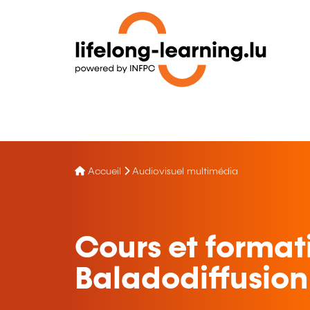
Accueil
Audiovisuel multimédia
Cours et format
Baladodiffusion