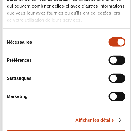
qui peuvent combiner celles-ci avec d'autres informations
PRÉSENTATION DU MÉTIER
que vous leur avez fournies ou qu'ils ont collectées lors
de votre utilisation de leurs services.
S
Nécessaires
é
Les voies de formation pour
ce métier
sont
sous la
l
compétence de
e
Préférences
c
t
i
Statistiques
o
n
Marketing
d
u
c
Afficher les détails
o
n