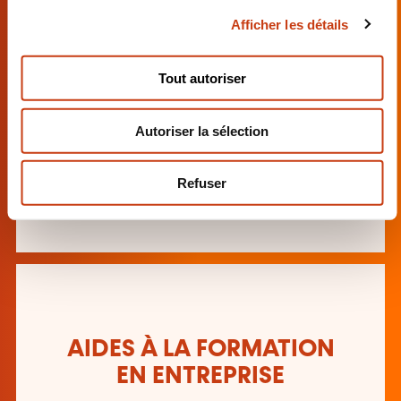
c
Afficher les détails
o
n
s
Tout autoriser
AIDES À LA FORMATION
e
POUR PARTICULIERS
n
Autoriser la sélection
t
e
En savoir plus
m
Refuser
e
n
t
AIDES À LA FORMATION
EN ENTREPRISE