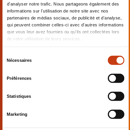
sécurité sur le bois couché au sol
d'analyser notre trafic. Nous partageons également des
et abattage d'arbres en sécurité
informations sur l'utilisation de notre site avec nos
(techniques standard) - Module
partenaires de médias sociaux, de publicité et d'analyse,
qui peuvent combiner celles-ci avec d'autres informations
de base
que vous leur avez fournies ou qu'ils ont collectées lors
Débutant
de votre utilisation de leurs services.
S
Nécessaires
é
l
e
Préférences
c
Travailler en sécurité avec le
t
taille-haies (module HS) – module
i
Statistiques
de base
o
n
Débutant
Marketing
d
u