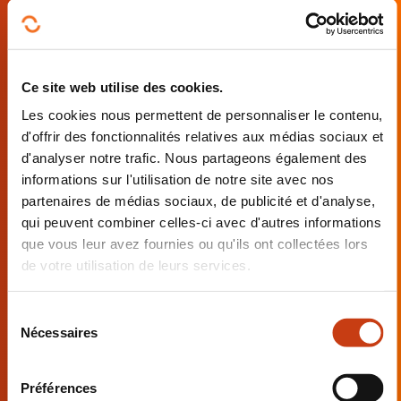
Validation des procédés de
nettoyage
Avancé
Ce site web utilise des cookies.
Les cookies nous permettent de personnaliser le contenu,
d'offrir des fonctionnalités relatives aux médias sociaux et
d'analyser notre trafic. Nous partageons également des
informations sur l'utilisation de notre site avec nos
partenaires de médias sociaux, de publicité et d'analyse,
Penser et créer son cahier des
qui peuvent combiner celles-ci avec d'autres informations
charges de nettoyage – Les outils
que vous leur avez fournies ou qu'ils ont collectées lors
de votre utilisation de leurs services.
Intermédiaire
S
Nécessaires
é
l
e
Préférences
c