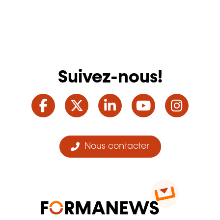
Suivez-nous!
Facebook
Twitter
LinkedIn
YouTube
Ins
Nous contacter