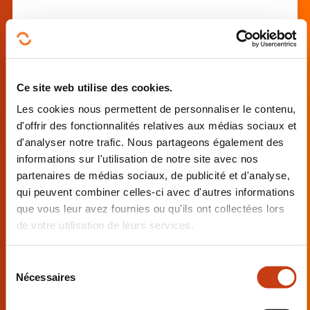
Grundlagenkurs 1: technische
Verarbeitung im
Damenschneiderhandwerk
(2026_2301L)
Ce site web utilise des cookies.
Les cookies nous permettent de personnaliser le contenu,
d'offrir des fonctionnalités relatives aux médias sociaux et
d'analyser notre trafic. Nous partageons également des
informations sur l'utilisation de notre site avec nos
partenaires de médias sociaux, de publicité et d'analyse,
qui peuvent combiner celles-ci avec d'autres informations
Cours de l'art de la Couture -
que vous leur avez fournies ou qu'ils ont collectées lors
de votre utilisation de leurs services.
Intermédiaire (AR-COUT-68)
Intermédiaire
S
Nécessaires
é
l