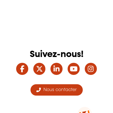
Suivez-nous!
Facebook
Twitter
LinkedIn
YouTube
Ins
Nous contacter