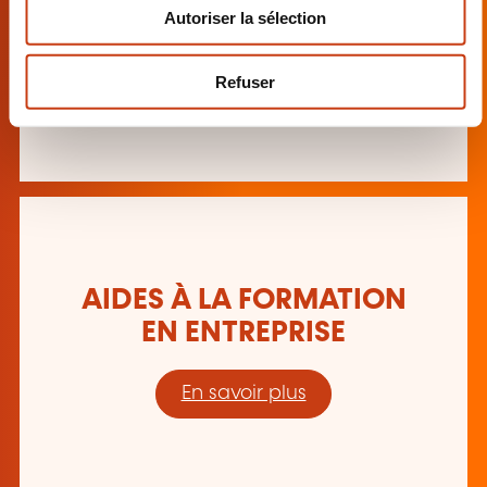
POUR PARTICULIERS
Autoriser la sélection
t
e
En savoir plus
m
Refuser
e
n
t
AIDES À LA FORMATION
EN ENTREPRISE
En savoir plus