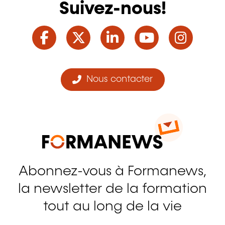
Suivez-nous!
Facebook
Twitter
LinkedIn
YouTube
Ins
Nous contacter
Abonnez-vous à Formanews,
la newsletter de la formation
tout au long de la vie