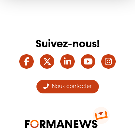
Suivez-nous!
Facebook
Twitter
LinkedIn
YouTube
Ins
Nous contacter