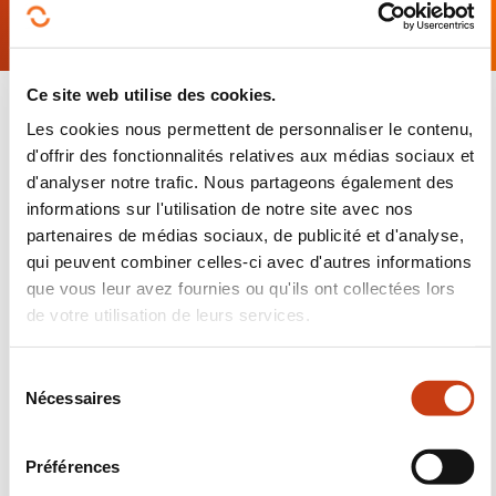
(VAE)
Ce site web utilise des cookies.
Les cookies nous permettent de personnaliser le contenu,
PRÉSENTATION DU MÉTIER
d'offrir des fonctionnalités relatives aux médias sociaux et
d'analyser notre trafic. Nous partageons également des
Cliquez sur le(s) logo(s) pour obtenir
plus
informations sur l'utilisation de notre site avec nos
d’informations sur ce métier
: activités et tâches,
partenaires de médias sociaux, de publicité et d'analyse,
connaissances et compétences requises, cadre de
qui peuvent combiner celles-ci avec d'autres informations
travail…
que vous leur avez fournies ou qu'ils ont collectées lors
de votre utilisation de leurs services.
S
Nécessaires
é
l
e
Préférences
c