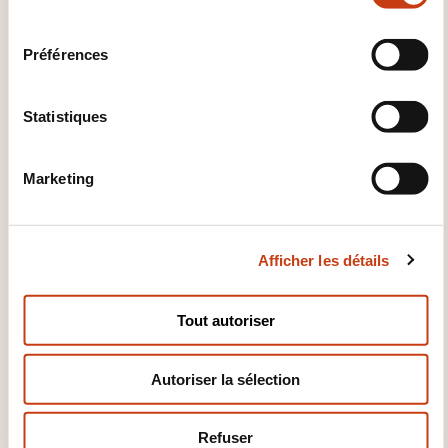
l
e
Préférences
c
t
i
Statistiques
o
n
Marketing
d
u
c
Afficher les détails
o
n
s
Tout autoriser
e
INSERTION PROFESSIONNELLE
n
13/12/2018
Autoriser la sélection
t
e
m
Refuser
TEVA - Trajectoires 2012-