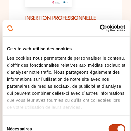
INSERTION PROFESSIONNELLE
03/09/2019
TEVA - Indicateurs 2014-
Ce site web utilise des cookies.
2017 - Premiers pas dans
Les cookies nous permettent de personnaliser le contenu,
la vie active des jeunes
d'offrir des fonctionnalités relatives aux médias sociaux et
issus de la formation
d'analyser notre trafic. Nous partageons également des
professionnelle initiale
informations sur l'utilisation de notre site avec nos
partenaires de médias sociaux, de publicité et d'analyse,
Observatoire de la formation,
qui peuvent combiner celles-ci avec d'autres informations
TEVA Transition Ecole - Vie
que vous leur avez fournies ou qu'ils ont collectées lors
Active
de votre utilisation de leurs services.
PDF (417 Kb)
S
Nécessaires
é