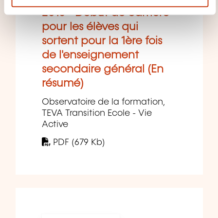
e
2016 - Début de carrière
n
t
pour les élèves qui
sortent pour la 1ère fois
de l'enseignement
secondaire général (En
résumé)
Observatoire de la formation,
TEVA Transition Ecole - Vie
Active
PDF (679 Kb)