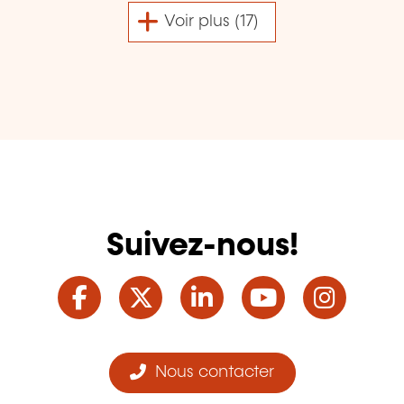
Voir plus (17)
Suivez-nous!
Facebook
Twitter
LinkedIn
YouTube
Ins
Nous contacter