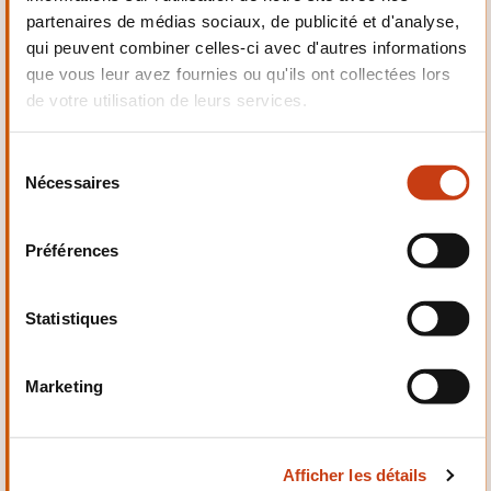
partenaires de médias sociaux, de publicité et d'analyse,
Mécanique,
qui peuvent combiner celles-ci avec d'autres informations
Electrotechnique,
Automatismes
que vous leur avez fournies ou qu'ils ont collectées lors
de votre utilisation de leurs services.
S
Nécessaires
é
l
Qualité, Sécurité
e
Préférences
c
t
i
Statistiques
o
n
Marketing
d
Santé et domaine social
u
c
Afficher les détails
o