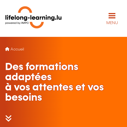
MENU
Accueil
Des formations
adaptées
à vos attentes et vos
besoins