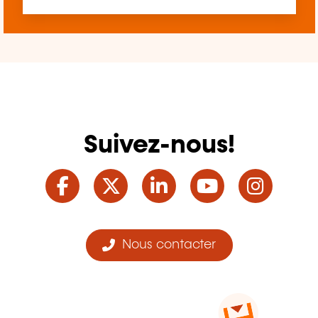
Suivez-nous!
Facebook
Twitter
LinkedIn
YouTube
Ins
Nous contacter