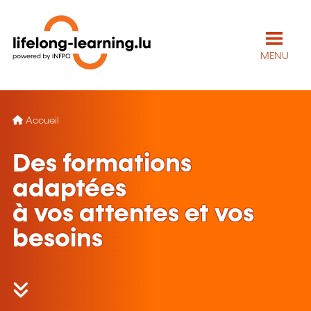
MENU
Accueil
Des formations
adaptées
à vos attentes et vos
besoins