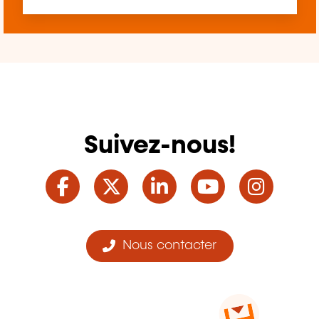
Suivez-nous!
Facebook
Twitter
LinkedIn
YouTube
Ins
Nous contacter