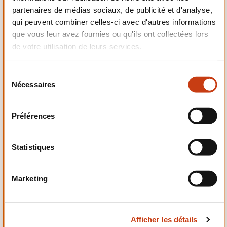
partenaires de médias sociaux, de publicité et d'analyse,
Mécanique,
qui peuvent combiner celles-ci avec d'autres informations
Electrotechnique,
Automatismes
que vous leur avez fournies ou qu'ils ont collectées lors
de votre utilisation de leurs services.
S
Nécessaires
é
l
Qualité, Sécurité
e
Préférences
c
t
i
Statistiques
o
n
Marketing
d
Santé et domaine social
u
c
Afficher les détails
o