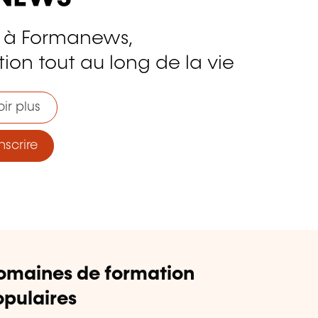
 à Formanews,
ion tout au long de la vie
ir plus
nscrire
omaines de formation
pulaires