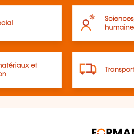
Sciences,
cial
humaine
atériaux et
Transpor
on