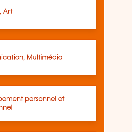
, Art
cation, Multimédia
ement personnel et
nnel