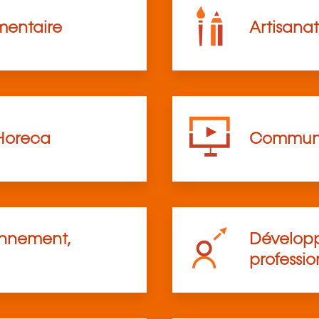
mentaire
Artisanat
Horeca
Communi
onnement,
Développ
professio