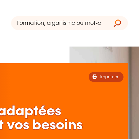
Imprimer
 adaptées
t vos besoins