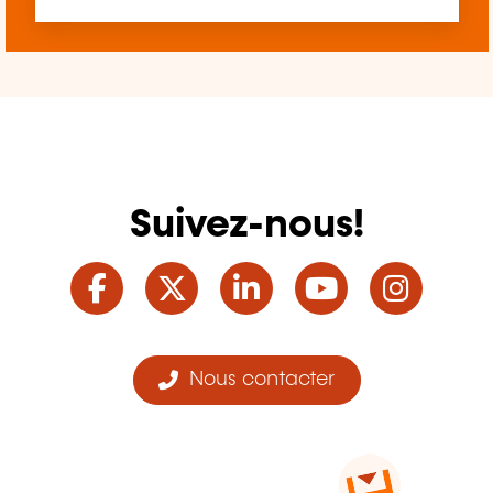
Suivez-nous!
Facebook
Twitter
LinkedIn
YouTube
Ins
Nous contacter