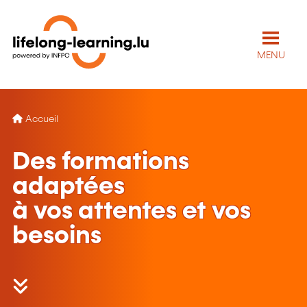
MENU
Accueil
Des formations
adaptées
à vos attentes et vos
besoins