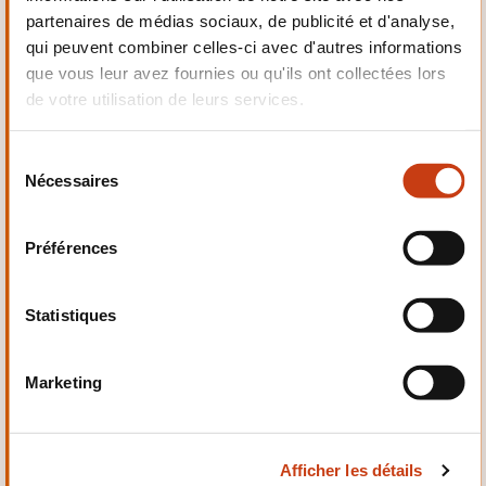
partenaires de médias sociaux, de publicité et d'analyse,
Mécanique,
qui peuvent combiner celles-ci avec d'autres informations
Electrotechnique,
Automatismes
que vous leur avez fournies ou qu'ils ont collectées lors
de votre utilisation de leurs services.
S
Nécessaires
é
l
Qualité, Sécurité
e
Préférences
c
t
i
Statistiques
o
n
Marketing
d
Santé et domaine social
u
c
Afficher les détails
o