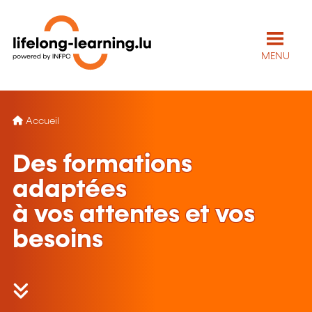
MENU
Accueil
Des formations
adaptées
à vos attentes et vos
besoins