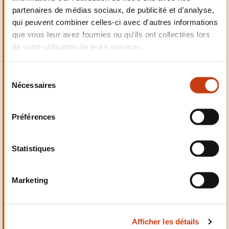
partenaires de médias sociaux, de publicité et d'analyse,
Mécanique,
qui peuvent combiner celles-ci avec d'autres informations
Electrotechnique,
Automatismes
que vous leur avez fournies ou qu'ils ont collectées lors
de votre utilisation de leurs services.
S
Nécessaires
é
l
Qualité, Sécurité
e
Préférences
c
t
i
Statistiques
o
n
Marketing
d
Santé et domaine social
u
c
Afficher les détails
o