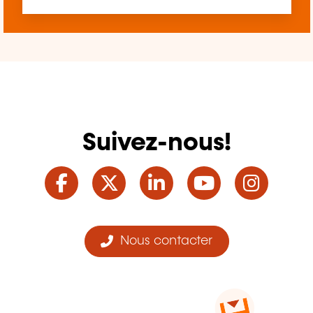
Suivez-nous!
Facebook
Twitter
LinkedIn
YouTube
Ins
Nous contacter