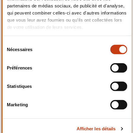
partenaires de médias sociaux, de publicité et d'analyse,
Mécanique,
qui peuvent combiner celles-ci avec d'autres informations
Electrotechnique,
Automatismes
que vous leur avez fournies ou qu'ils ont collectées lors
de votre utilisation de leurs services.
S
Nécessaires
é
l
Qualité, Sécurité
e
Préférences
c
t
i
Statistiques
o
n
Marketing
d
Santé et domaine social
u
c
Afficher les détails
o