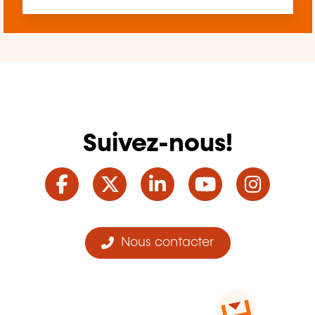
Suivez-nous!
Facebook
Twitter
LinkedIn
YouTube
Ins
Nous contacter