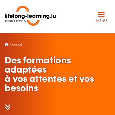
MENU
Accueil
Des formations
adaptées
à vos attentes et vos
besoins