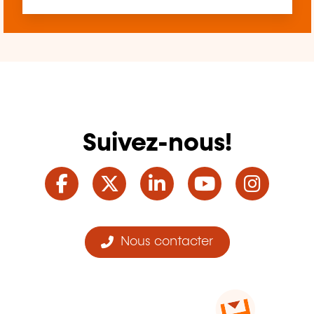
Suivez-nous!
Facebook
Twitter
LinkedIn
YouTube
Ins
Nous contacter