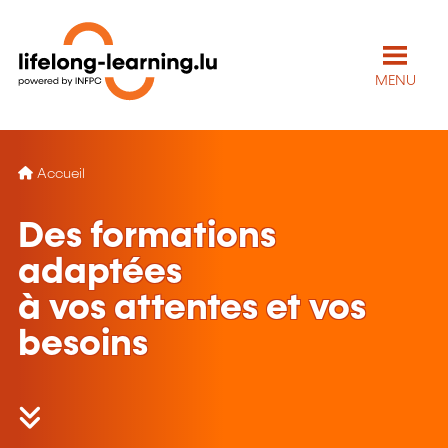
MENU
Accueil
Des formations
adaptées
à vos attentes et vos
besoins