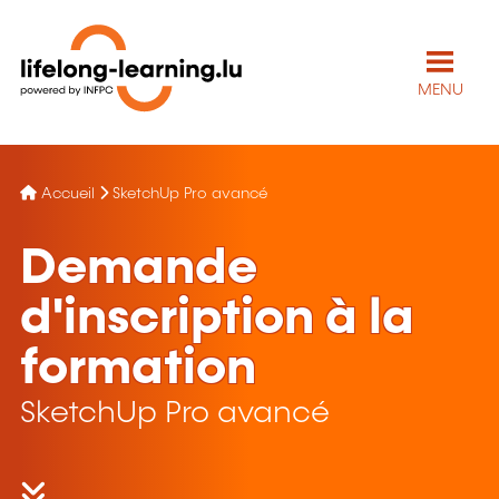
MENU
Accueil
SketchUp Pro avancé
Demande
d'inscription à la
formation
SketchUp Pro avancé