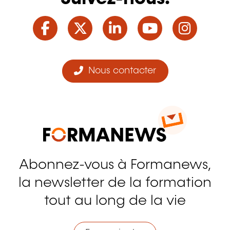
Facebook
Twitter
LinkedIn
YouTube
Ins
Nous contacter
Abonnez-vous à Formanews,
la newsletter de la formation
tout au long de la vie