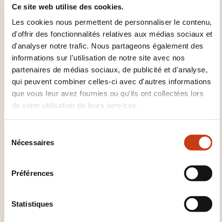
20.11.2026 - 1 jour(s)
Ce site web utilise des cookies.
Les cookies nous permettent de personnaliser le contenu,
Horaire
d'offrir des fonctionnalités relatives aux médias sociaux et
d'analyser notre trafic. Nous partageons également des
09h00 à 16h30
informations sur l'utilisation de notre site avec nos
Lieu
partenaires de médias sociaux, de publicité et d'analyse,
qui peuvent combiner celles-ci avec d'autres informations
37, Val Saint-André
que vous leur avez fournies ou qu'ils ont collectées lors
L-1128 Luxembourg
de votre utilisation de leurs services.
Prix
S
468,00 € TTC
Nécessaires
é
l
Commentaire sur le prix
e
Préférences
c
prix TTC
t
€ TTC
i
Statistiques
o
Fréquence des cours