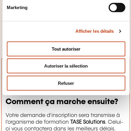
n
Marketing
Le 20/11
d
u
Langue de la session
c
Afficher les détails
o
FR
n
s
Tout autoriser
e
n
Autoriser la sélection
t
e
m
Refuser
e
n
Comment ça marche ensuite?
t
Votre demande d'inscription sera transmise à
l'organisme de formation
TASE Solutions
. Celui-
ci vous contactera dans les meilleurs délais.