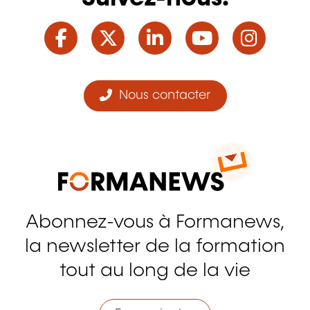
Facebook
Twitter
LinkedIn
YouTube
Ins
Nous contacter
Abonnez-vous à Formanews,
la newsletter de la formation
tout au long de la vie