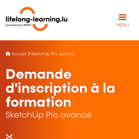
MENU
Accueil
SketchUp Pro avancé
Demande
d'inscription à la
formation
SketchUp Pro avancé