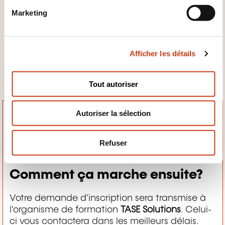
n
Marketing
Le 20/08
d
u
Langue de la session
c
Afficher les détails
o
FR
n
s
Tout autoriser
e
n
Autoriser la sélection
t
e
m
Refuser
e
n
Comment ça marche ensuite?
t
Votre demande d'inscription sera transmise à
l'organisme de formation
TASE Solutions
. Celui-
ci vous contactera dans les meilleurs délais.