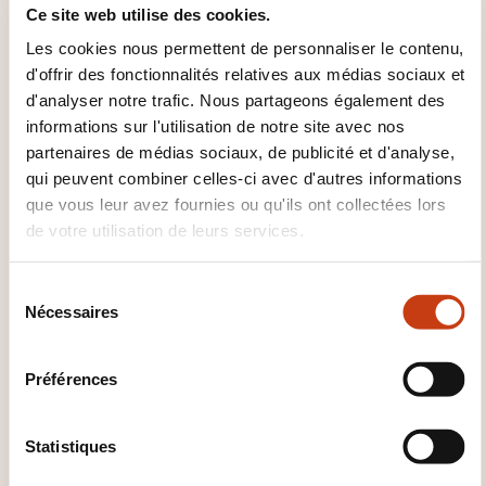
20.08.2026 - 1 jour(s)
Ce site web utilise des cookies.
Les cookies nous permettent de personnaliser le contenu,
Horaire
d'offrir des fonctionnalités relatives aux médias sociaux et
d'analyser notre trafic. Nous partageons également des
09h00 à 16h30
informations sur l'utilisation de notre site avec nos
Lieu
partenaires de médias sociaux, de publicité et d'analyse,
qui peuvent combiner celles-ci avec d'autres informations
37, Val Saint-André
que vous leur avez fournies ou qu'ils ont collectées lors
L-1128 Luxembourg
de votre utilisation de leurs services.
Prix
S
468,00 € TTC
Nécessaires
é
l
Commentaire sur le prix
e
Préférences
c
prix TTC
t
€ TTC
i
Statistiques
o
Fréquence des cours