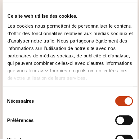
?
Ce site web utilise des cookies.
Dawan - Service commercial
commercial@dawan.fr
Les cookies nous permettent de personnaliser le contenu,
+33 (0)9 72 37 73 73
d'offrir des fonctionnalités relatives aux médias sociaux et
d'analyser notre trafic. Nous partageons également des
En savoir plus sur l’organisme de
informations sur l'utilisation de notre site avec nos
formation: DAWAN
partenaires de médias sociaux, de publicité et d'analyse,
qui peuvent combiner celles-ci avec d'autres informations
que vous leur avez fournies ou qu'ils ont collectées lors
de votre utilisation de leurs services.
S
CES FORMATIONS POURRAIENT
Nécessaires
é
l
VOUS INTÉRESSER
e
Préférences
c
t
FR