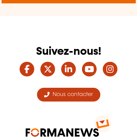
Suivez-nous!
Facebook
Twitter
LinkedIn
YouTube
Ins
Nous contacter