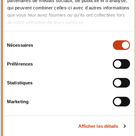
partenaires de médias sociaux, de publicité et d'analyse,
Electrotechnique,
qui peuvent combiner celles-ci avec d'autres informations
Automatismes
que vous leur avez fournies ou qu'ils ont collectées lors
de votre utilisation de leurs services.
S
Nécessaires
é
Qualité, Sécurité
l
e
Préférences
c
t
i
Statistiques
o
n
Santé et domaine social
Marketing
d
u
c
Afficher les détails
o
n