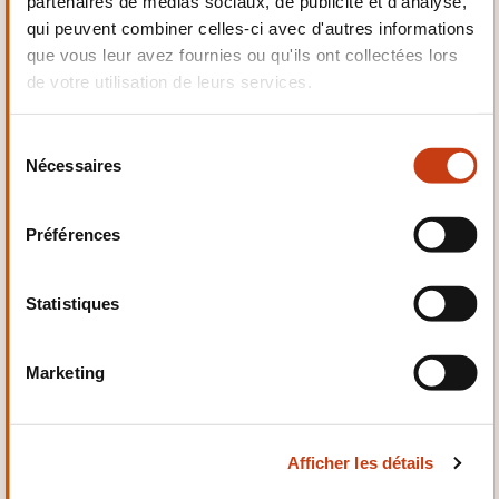
partenaires de médias sociaux, de publicité et d'analyse,
Electrotechnique,
qui peuvent combiner celles-ci avec d'autres informations
Automatismes
que vous leur avez fournies ou qu'ils ont collectées lors
de votre utilisation de leurs services.
S
Nécessaires
é
Qualité, Sécurité
l
e
Préférences
c
t
i
Statistiques
o
n
Santé et domaine social
Marketing
d
u
c
Afficher les détails
o
n