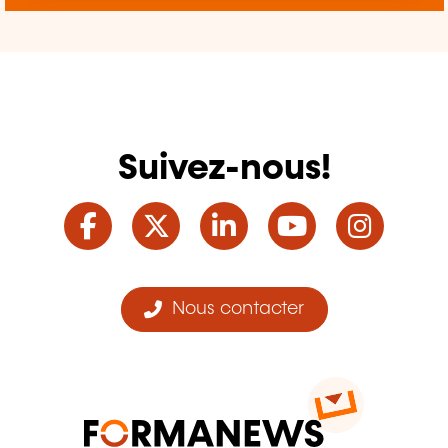
Suivez-nous!
Facebook
Twitter
LinkedIn
YouTube
Ins
Nous contacter