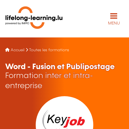
MENU
Accueil
Toutes les formations
Word - Fusion et Publipostage
Formation inter et intra-
entreprise