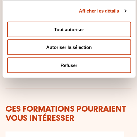
c
?
Afficher les détails
o
n
Laurent Piquet
s
Tout autoriser
info@keyjob.lu
e
+352 49 06 09 1
n
Autoriser la sélection
t
En savoir plus sur l’organisme de
e
formation: Key Job
m
Refuser
e
n
t
CES FORMATIONS POURRAIENT
VOUS INTÉRESSER