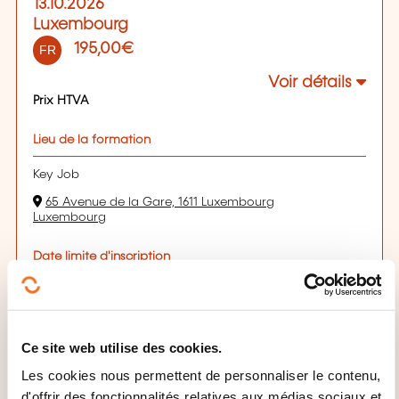
13.10.2026
Luxembourg
195,00€
FR
Voir détails
Prix HTVA
Lieu de la formation
Key Job
65 Avenue de la Gare, 1611 Luxembourg
Luxembourg
Date limite d'inscription
13.10.2026
S'inscrire
Ce site web utilise des cookies.
02.12.2026
Les cookies nous permettent de personnaliser le contenu,
Luxembourg
d'offrir des fonctionnalités relatives aux médias sociaux et