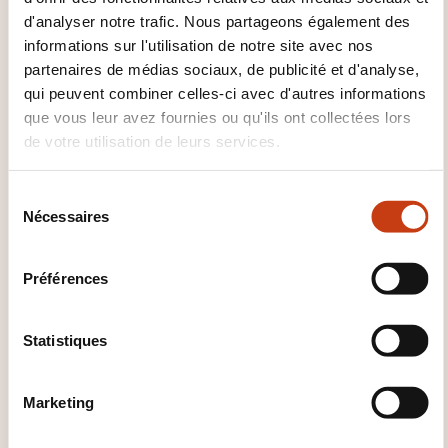
195,00€
FR
d'analyser notre trafic. Nous partageons également des
informations sur l'utilisation de notre site avec nos
Voir détails
partenaires de médias sociaux, de publicité et d'analyse,
qui peuvent combiner celles-ci avec d'autres informations
14.12.2026
que vous leur avez fournies ou qu'ils ont collectées lors
Luxembourg
de votre utilisation de leurs services.
195,00€
EN
S
Voir détails
Nécessaires
é
l
e
Préférences
c
t
i
Statistiques
o
n
Marketing
Comment contacter
d
u
l’organisme de formation