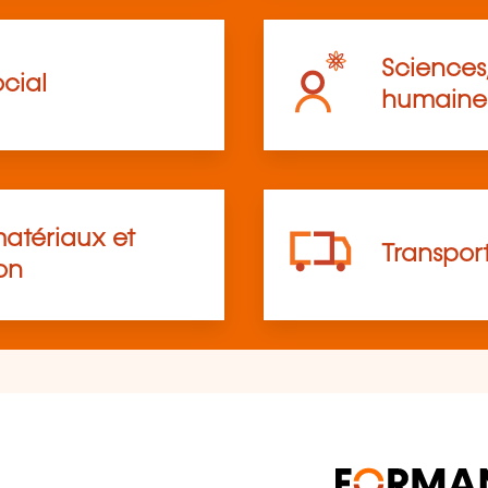
Sciences,
cial
humaine
atériaux et
Transpor
on