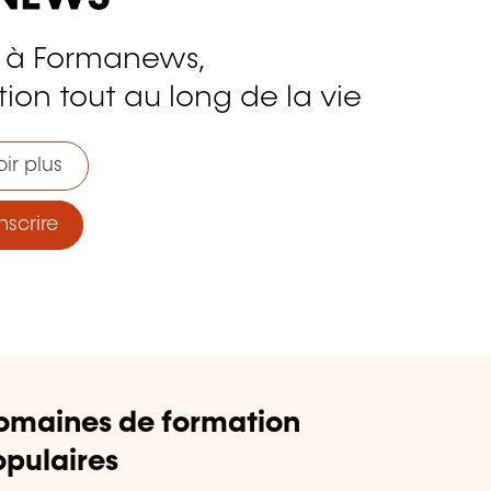
 à Formanews,
ion tout au long de la vie
ir plus
nscrire
omaines de formation
pulaires