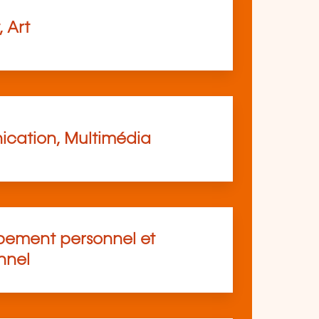
, Art
cation, Multimédia
ement personnel et
nnel