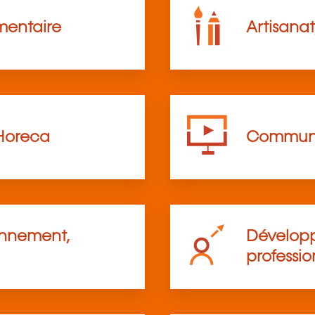
mentaire
Artisanat
Horeca
Communi
onnement,
Développ
professio