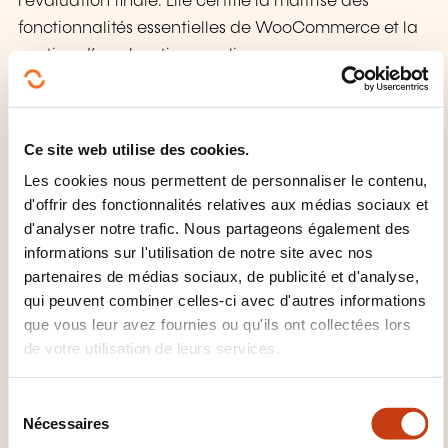
l’évaluation finale. Elle certifie la maîtrise des
fonctionnalités essentielles de WooCommerce et la
gestion d’une boutique en ligne.
QUEL SUPPORT DE COURS EST
FOURNI ?
Ce site web utilise des cookies.
Les cookies nous permettent de personnaliser le contenu,
Supports numériques accessibles en ligne via
d'offrir des fonctionnalités relatives aux médias sociaux et
plateforme e-learning. Modules vidéo conformes
d'analyser notre trafic. Nous partageons également des
HTML5 et norme SCORM, accessibles sur différents
informations sur l'utilisation de notre site avec nos
supports.
partenaires de médias sociaux, de publicité et d'analyse,
qui peuvent combiner celles-ci avec d'autres informations
MODE D'ORGANISATION
que vous leur avez fournies ou qu'ils ont collectées lors
de votre utilisation de leurs services.
Formation 100 % en ligne d’une durée moyenne de 4
heures, organisée en 12 modules vidéo progressifs.
S
Nécessaires
Parcours structuré permettant la création complète
é