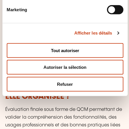
QUELLES MÉTHODES
n
PÉDAGOGIQUES SONT UTILISÉES
Marketing
d
?
u
c
Formation e-learning interactive combinant vidéos
Afficher les détails
o
n
explicatives, démonstrations pas à pas, exemples
s
concrets, mises en situation professionnelles et
Tout autoriser
e
exercices pratiques permettant une prise en main
n
progressive et directement applicable de
Autoriser la sélection
t
WhatsApp Business
e
m
Refuser
COMMENT L’ÉVALUATION EST-
e
n
ELLE ORGANISÉE ?
t
Évaluation finale sous forme de QCM permettant de
valider la compréhension des fonctionnalités, des
usages professionnels et des bonnes pratiques liées