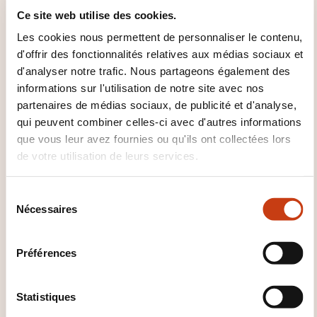
QUELS SONT LES POINTS
Ce site web utilise des cookies.
ABORDÉS ?
Les cookies nous permettent de personnaliser le contenu,
d'offrir des fonctionnalités relatives aux médias sociaux et
Création et configuration du compte,
d'analyser notre trafic. Nous partageons également des
messages d’accueil et d’absence,
informations sur l'utilisation de notre site avec nos
partenaires de médias sociaux, de publicité et d'analyse,
réponses rapides,
qui peuvent combiner celles-ci avec d'autres informations
catalogue produits,
que vous leur avez fournies ou qu'ils ont collectées lors
diffusion de messages,
de votre utilisation de leurs services.
relation client,
S
organisation des échanges,
Nécessaires
é
bonnes pratiques commerciales,
l
limites légales,
e
Préférences
protection des données et image
c
t
professionnelle.
i
Statistiques
o