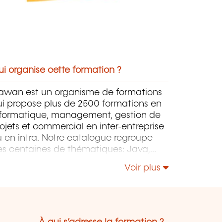
i organise cette formation ?
awan est un organisme de formations
ui propose plus de 2500 formations en
nformatique, management, gestion de
ojets et commercial en inter-entreprise
 en intra. Notre catalogue regroupe
es centaines de thématiques: Java,
P, Webmaster, E-Marketing, Linux,
Voir plus
indows Server, Vmware, Autocad,
otoshop, l'intelligence artificielle, etc.