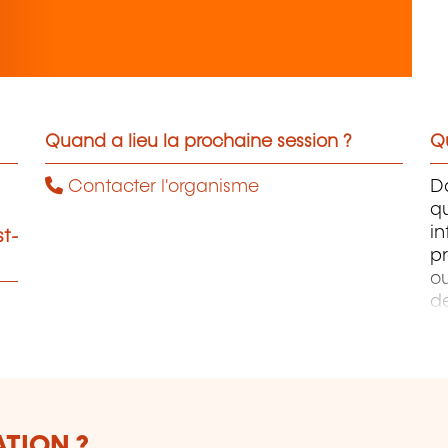
Quand a lieu la prochaine session ?
Qu
Contacter l'organisme
D
q
i
st-
pr
ou
d
PH
W
Ph
ATION ?