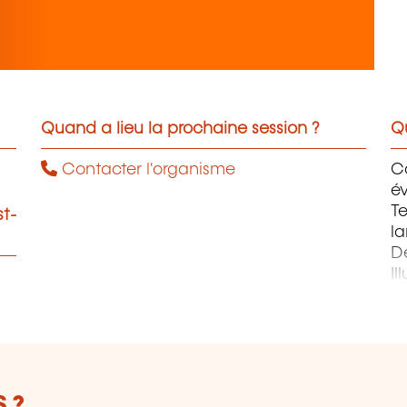
Quand a lieu la prochaine session ?
Qu
Contacter l'organisme
C
év
Te
st-
la
D
Il
Pr
P
 ?