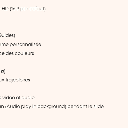
 HD (16:9 par défaut)
Guides)
orme personnalisée
ce des couleurs
ns)
x trajectoires
 vidéo et audio
lan (Audio play in background) pendant le slide