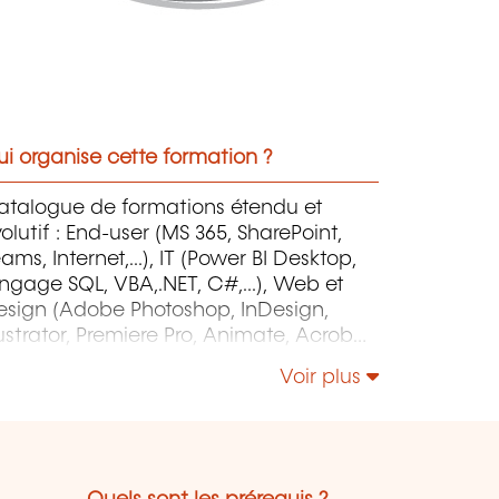
i organise cette formation ?
atalogue de formations étendu et
olutif : End-user (MS 365, SharePoint,
ams, Internet,...), IT (Power BI Desktop,
ngage SQL, VBA,.NET, C#,...), Web et
esign (Adobe Photoshop, InDesign,
lustrator, Premiere Pro, Animate, Acrobat
o, After Effects, HTML, Javascript,...),
Voir plus
roject Management (MS Project)