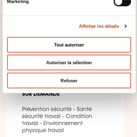
Marketing
d
u
c
Afficher les détails
o
n
FR
s
Tout autoriser
e
n
Autoriser la sélection
t
Votre Espace de travail:
e
les clés du succès
m
Refuser
e
n
SUR DEMANDE
t
Prévention sécurité - Santé
sécurité travail - Condition
travail - Environnement
physique travail