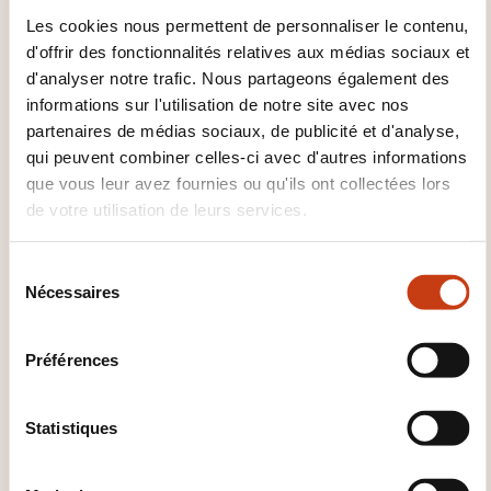
Les cookies nous permettent de personnaliser le contenu,
CES FORMATIONS POURRAIENT
d'offrir des fonctionnalités relatives aux médias sociaux et
VOUS INTÉRESSER
d'analyser notre trafic. Nous partageons également des
informations sur l'utilisation de notre site avec nos
partenaires de médias sociaux, de publicité et d'analyse,
qui peuvent combiner celles-ci avec d'autres informations
EN
que vous leur avez fournies ou qu'ils ont collectées lors
de votre utilisation de leurs services.
S
Fighting absenteeism
Nécessaires
é
l
SUR DEMANDE
e
Préférences
c
Prévention sécurité - Santé
t
sécurité travail -
i
Statistiques
Réglementation santé sécurité
o
travail
n