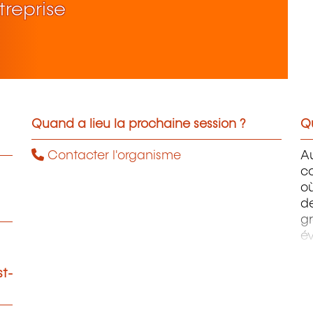
treprise
Quand a lieu la prochaine session ?
Qu
Contacter l'organisme
A
c
où
d
gr
é
co
en
st-
te
be