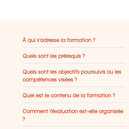
ujourd’hui et demain. Des programmes
ncrets, innovants et tournés vers
action, dispensés par des professionnels
i partagent leur expérience du terrain.
À qui s’adresse la formation ?
Quels sont les prérequis ?
Quels sont les objectifs poursuivis ou les
compétences visées ?
Quel est le contenu de la formation ?
Comment l’évaluation est-elle organisée
?