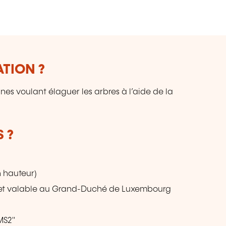
a
co
l’
qu
ATION ?
es voulant élaguer les arbres à l’aide de la
 ?
n hauteur)
 et valable au Grand-Duché de Luxembourg
MS2"