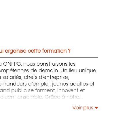
i organise cette formation ?
u CNFPC, nous construisons les
ompétences de demain. Un lieu unique
 salariés, chefs d’entreprise,
emandeurs d’emploi, jeunes adultes et
and public se forment, innovent et
voluent ensemble. Grâce à notre
llaboration avec l’ADEM, nos
Voir plus
treprises partenaires et nos experts de
rrain, nos formations répondent aux
soins réels du marché du travail —