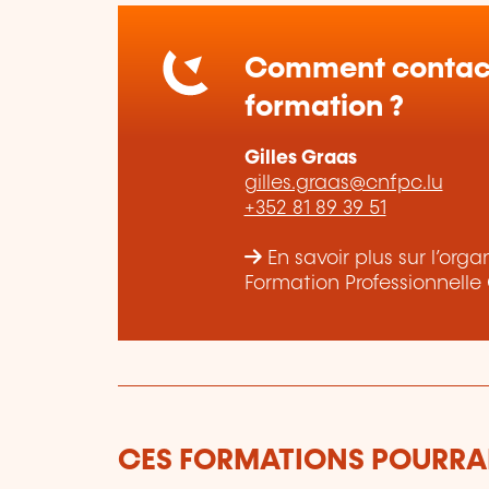
Comment contact
formation ?
Gilles Graas
gilles.graas@cnfpc.lu
+352 81 89 39 51
En savoir plus sur l’or
Formation Professionnelle
CES FORMATIONS POURRAI