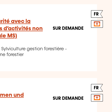
FR
rité avec la
 d’activités non
SUR DEMANDE
ule MS)
Sylviculture gestion forestière -
me forestier
FR
umen und
SUR DEMANDE