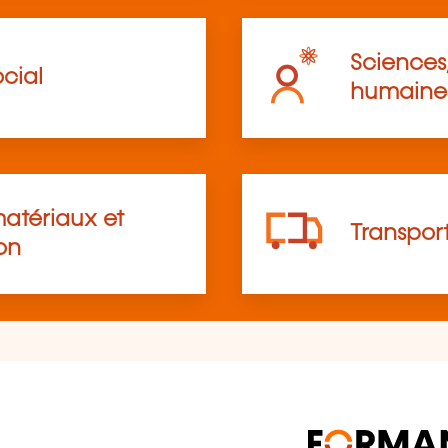
Sciences,
cial
humaine
atériaux et
Transpor
on