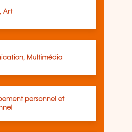
, Art
cation, Multimédia
ement personnel et
nnel