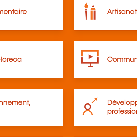
mentaire
Artisanat
Horeca
Communi
onnement,
Développ
professio