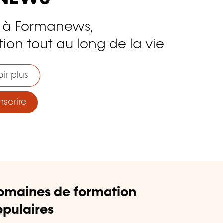
 à Formanews,
ion tout au long de la vie
ir plus
nscrire
omaines de formation
pulaires