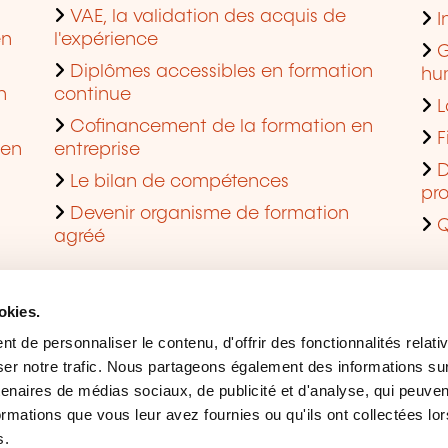
VAE, la validation des acquis de
I
en
l'expérience
G
Diplômes accessibles en formation
hu
n
continue
L
Cofinancement de la formation en
F
 en
entreprise
D
Le bilan de compétences
pro
Devenir organisme de formation
Q
agréé
okies.
 de personnaliser le contenu, d'offrir des fonctionnalités relati
er notre trafic. Nous partageons également des informations sur l
tenaires de médias sociaux, de publicité et d'analyse, qui peuve
ormations que vous leur avez fournies ou qu'ils ont collectées lor
s.