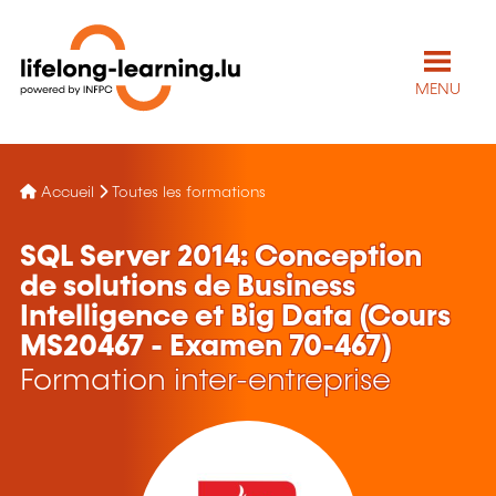
MENU
Accueil
Toutes les formations
SQL Server 2014: Conception
de solutions de Business
Intelligence et Big Data (Cours
MS20467 - Examen 70-467)
Formation inter-entreprise