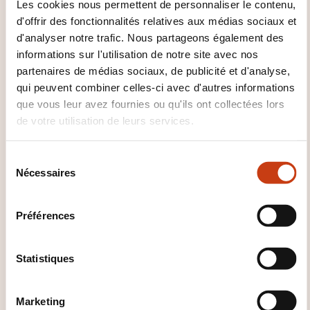
Les cookies nous permettent de personnaliser le contenu,
Attestation de fin de stage mentionnant le résultat
d'offrir des fonctionnalités relatives aux médias sociaux et
des acquis
d'analyser notre trafic. Nous partageons également des
informations sur l'utilisation de notre site avec nos
partenaires de médias sociaux, de publicité et d'analyse,
qui peuvent combiner celles-ci avec d'autres informations
que vous leur avez fournies ou qu'ils ont collectées lors
de votre utilisation de leurs services.
S
Comment contacter
Nécessaires
é
l
l’organisme de formation
e
Préférences
?
c
t
Dawan - Service commercial
i
Statistiques
commercial@dawan.fr
o
+33 (0)9 72 37 73 73
n
Marketing
d