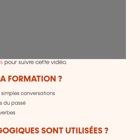
s
pour suivre cette vidéo.
LA FORMATION ?
e simples conversations
ps du passé
dverbes
OGIQUES SONT UTILISÉES ?