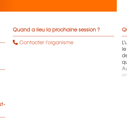
Quand a lieu la prochaine session ?
Qu
Contacter l'organisme
L’
le
de
qu
Au
en
d’
d
o
e
st-