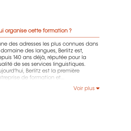
i organise cette formation ?
une des adresses les plus connues dans
 domaine des langues, Berlitz est,
puis 140 ans déjà, réputée pour la
alité de ses services linguistiques.
jourd’hui, Berlitz est la première
treprise de formation et
apprentissage offrant un éventail divers
Voir plus
e développement des langues, des
utils de communication, des formations
n management et direction.