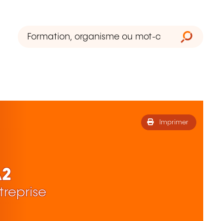
Imprimer
A2
treprise